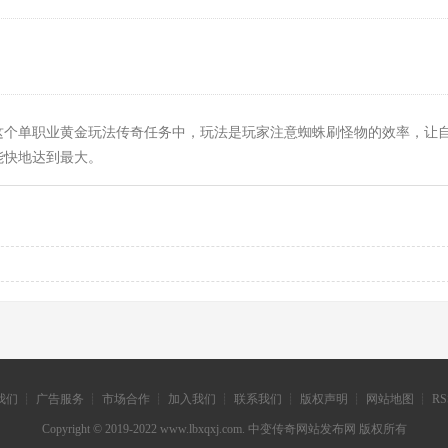
这个单职业黄金玩法传奇任务中，玩法是玩家注意蜘蛛刷怪物的效率，让
能快地达到最大。
们 ┊ 广告服务 ┊ 市场合作 ┊ 加入我们 ┊ 联系我们 ┊ 版权声明 ┊ 网站地图 ┊ R
Copyright © 2019-2022 www.lbxqxj.com. 中变传奇网站发布网 版权所有