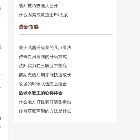
战斗技巧技能大公开
选
什么因素成就道士PK无敌
过
最新攻略
通
关于武器升级我的几点看法
传奇血河盾牌的升级方式
法师实力在三职业中垫底
前期充值后期才能快速成长
攻城的时候队伍怎么组合
队
热谈杀教主的心得体会
什么地方打怪有好装备爆出
传奇获取声望的方法是什么
而
英